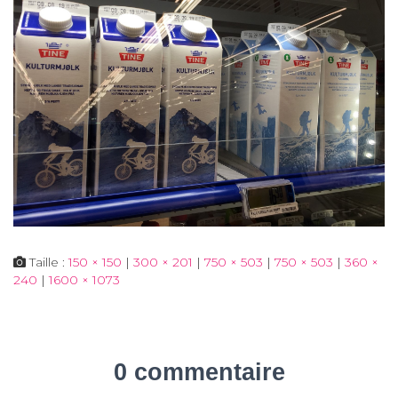
Taille :
150 × 150
|
300 × 201
|
750 × 503
|
750 × 503
|
360 ×
240
|
1600 × 1073
0 commentaire