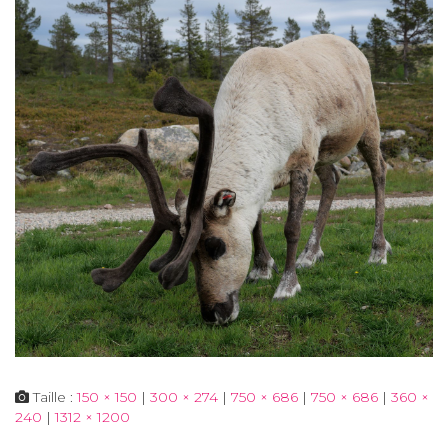
Taille :
150 × 150
|
300 × 274
|
750 × 686
|
750 × 686
|
360 ×
240
|
1312 × 1200