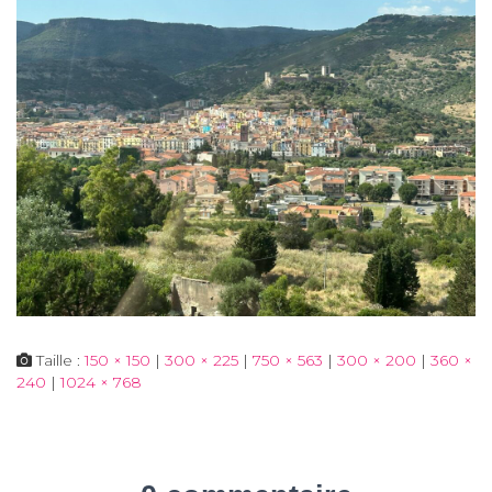
Taille :
150 × 150
|
300 × 225
|
750 × 563
|
300 × 200
|
360 ×
240
|
1024 × 768