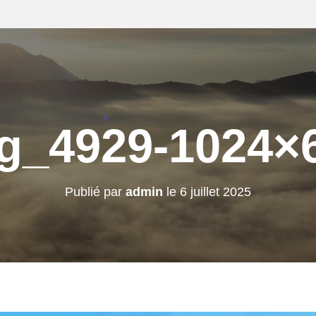
g_4929-1024×
Publié par
admin
le
6 juillet 2025