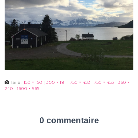
Taille :
150 × 150
|
300 × 181
|
750 × 452
|
750 × 453
|
360 ×
240
|
1600 × 965
0 commentaire