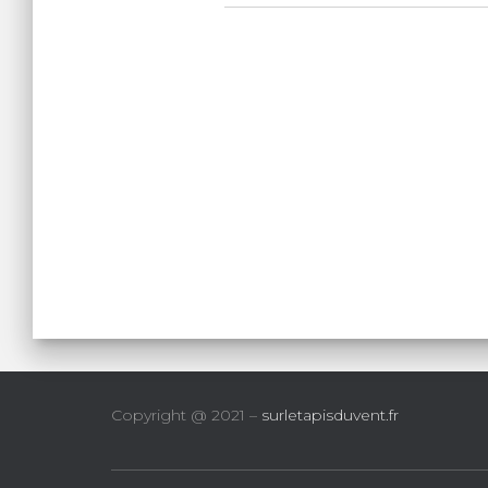
Copyright @ 2021 –
surletapisduvent.fr