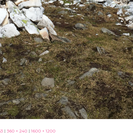
63
|
360 × 240
|
1600 × 1200