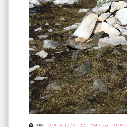
Taille :
150 × 150
|
300 × 225
|
750 × 563
|
750 × 5