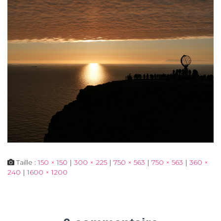
Taille :
150 × 150
|
300 × 225
|
750 × 563
|
750 × 563
|
360 ×
240
|
1600 × 1200