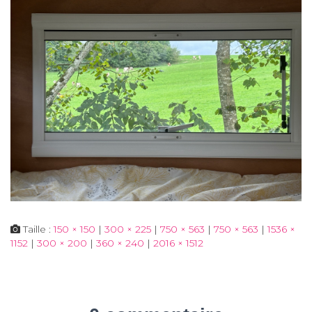
Taille :
150 × 150
|
300 × 225
|
750 × 563
|
750 × 563
|
1536 ×
1152
|
300 × 200
|
360 × 240
|
2016 × 1512