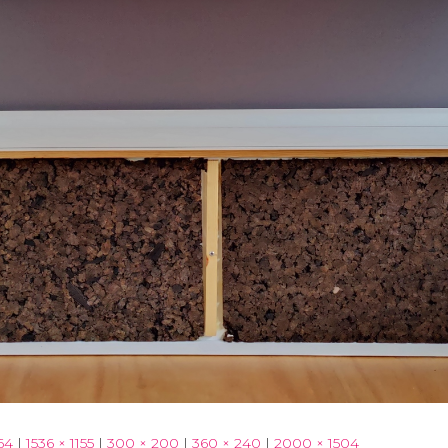
64
|
1536 × 1155
|
300 × 200
|
360 × 240
|
2000 × 1504