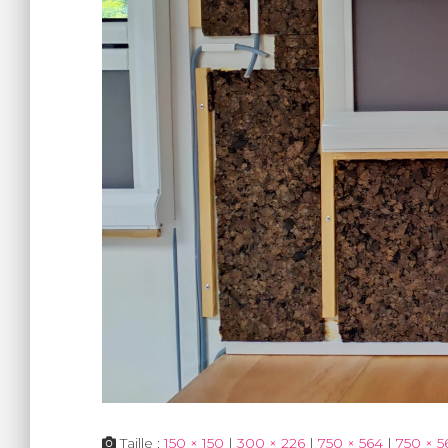
Taille :
150 × 150
|
300 × 226
|
750 × 564
|
750 × 5