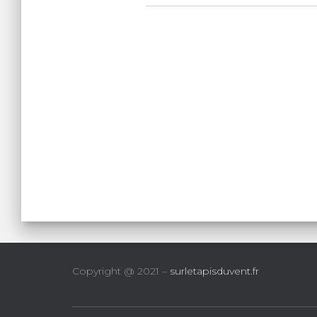
Copyright @ 2021 –
surletapisduvent.fr