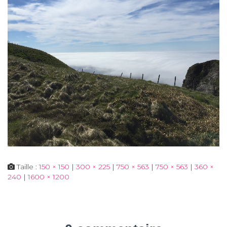
Taille :
150 × 150
|
300 × 225
|
750 × 563
|
750 × 563
|
360 ×
240
|
1600 × 1200