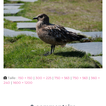
Taille :
150 × 150
|
300 × 225
|
750 × 563
|
750 × 563
|
360 ×
240
|
1600 × 1200