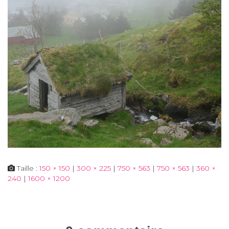
Taille :
150 × 150
|
300 × 225
|
750 × 563
|
750 × 563
|
360 ×
240
|
1600 × 1200