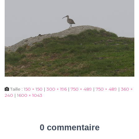
Taille :
150 × 150
|
300 × 196
|
750 × 489
|
750 × 489
|
360 ×
240
|
1600 × 1043
0 commentaire