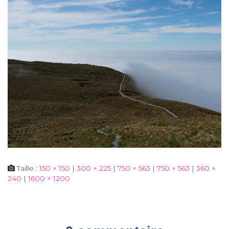
Taille :
150 × 150
|
300 × 225
|
750 × 563
|
750 × 563
|
360 ×
240
|
1600 × 1200