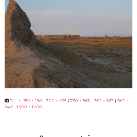
Taille :
150 × 150
|
300 × 225
|
750 × 563
|
750 × 563
|
360 ×
240
|
1600 × 1200