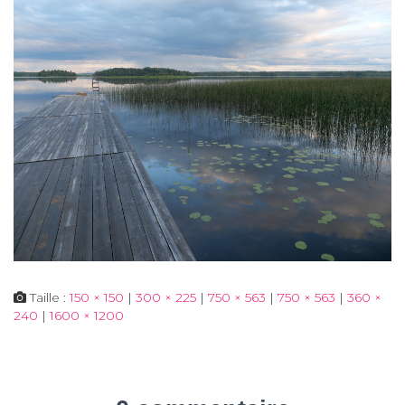
Taille :
150 × 150
|
300 × 225
|
750 × 563
|
750 × 563
|
360 ×
240
|
1600 × 1200