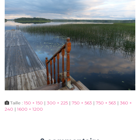
Taille :
150 × 150
|
300 × 225
|
750 × 563
|
750 × 563
|
360 ×
240
|
1600 × 1200