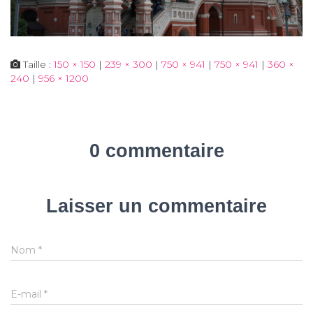
Taille :
150 × 150
|
239 × 300
|
750 × 941
|
750 × 941
|
360 ×
240
|
956 × 1200
0 commentaire
Laisser un commentaire
Nom
*
E-mail
*