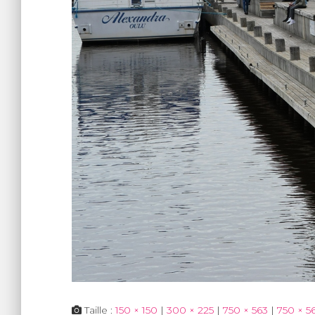
Taille :
150 × 150
|
300 × 225
|
750 × 563
|
750 × 5