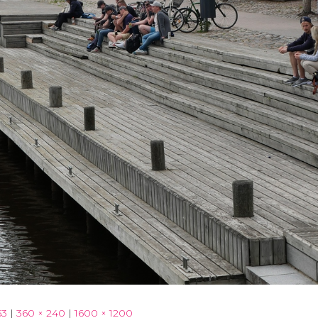
63
|
360 × 240
|
1600 × 1200