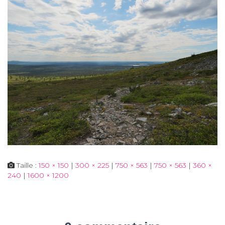
Taille :
150 × 150
|
300 × 225
|
750 × 563
|
750 × 563
|
360 ×
240
|
1600 × 1200