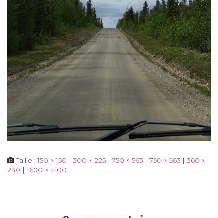
Taille :
150 × 150
|
300 × 225
|
750 × 563
|
750 × 563
|
360 ×
240
|
1600 × 1200