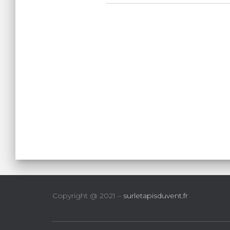
Copyright @ 2021 –
surletapisduvent.fr