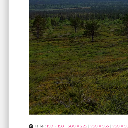
Taille :
150 × 150
|
300 × 225
|
750 × 563
|
750 × 5