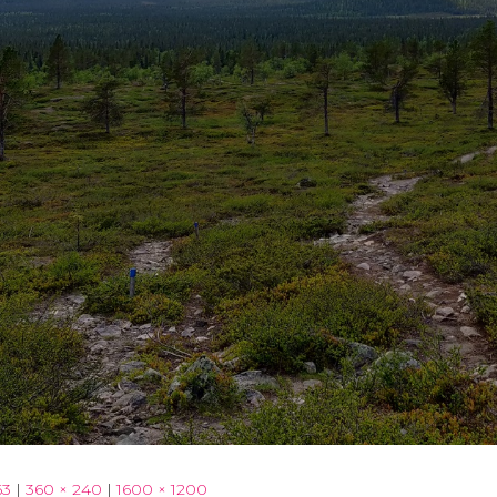
63
|
360 × 240
|
1600 × 1200