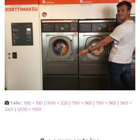
Taille :
150 × 150
|
300 × 225
|
750 × 563
|
750 × 563
|
360 ×
240
|
1200 × 900