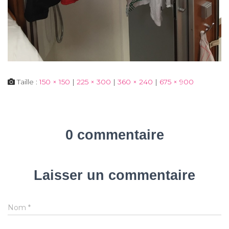
Taille :
150 × 150
|
225 × 300
|
360 × 240
|
675 × 900
0 commentaire
Laisser un commentaire
Nom
*