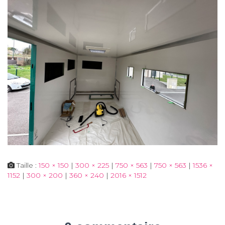
Taille :
150 × 150
|
300 × 225
|
750 × 563
|
750 × 563
|
1536 ×
1152
|
300 × 200
|
360 × 240
|
2016 × 1512