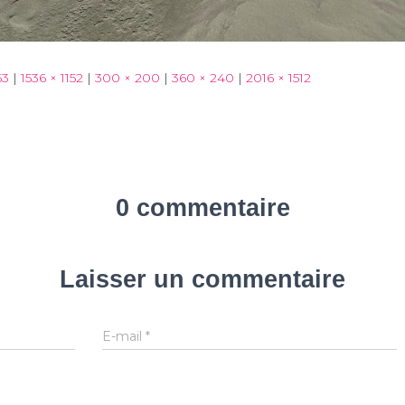
63
|
1536 × 1152
|
300 × 200
|
360 × 240
|
2016 × 1512
0 commentaire
Laisser un commentaire
E-mail
*