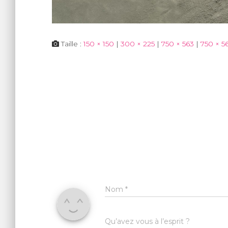
Taille :
150 × 150
|
300 × 225
|
750 × 563
|
750 × 5
Nom
*
Qu’avez vous à l’esprit ?