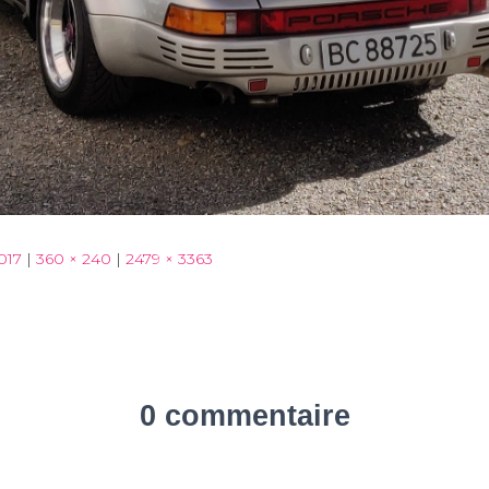
017
|
360 × 240
|
2479 × 3363
0 commentaire