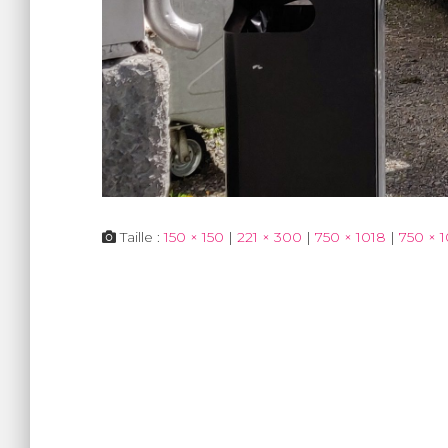
Taille :
150 × 150
|
221 × 300
|
750 × 1018
|
750 × 1