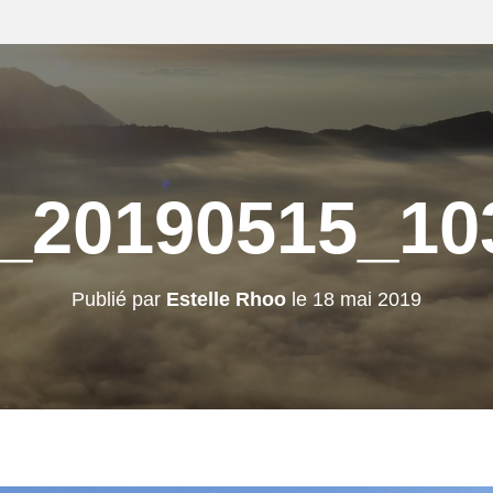
_20190515_10
Publié par
Estelle Rhoo
le
18 mai 2019