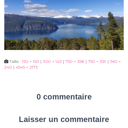
Taille :
150 × 150
|
300 × 143
|
750 × 358
|
750 × 359
|
360 ×
240
|
4545 × 2173
0 commentaire
Laisser un commentaire