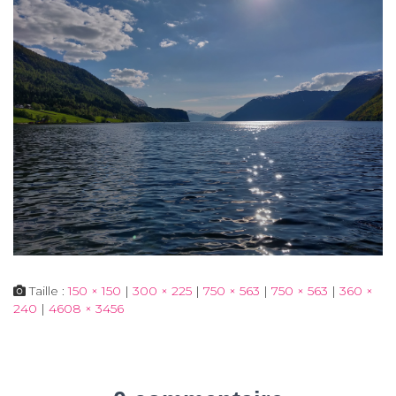
Taille :
150 × 150
|
300 × 225
|
750 × 563
|
750 × 563
|
360 ×
240
|
4608 × 3456