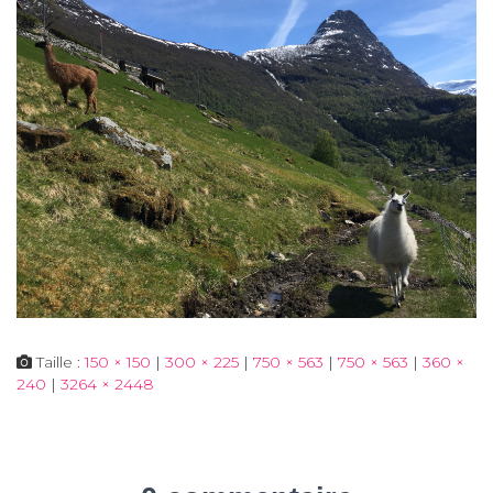
Taille :
150 × 150
|
300 × 225
|
750 × 563
|
750 × 563
|
360 ×
240
|
3264 × 2448