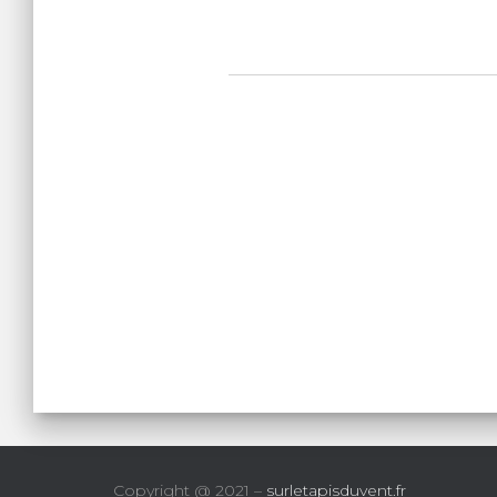
Copyright @ 2021 –
surletapisduvent.fr