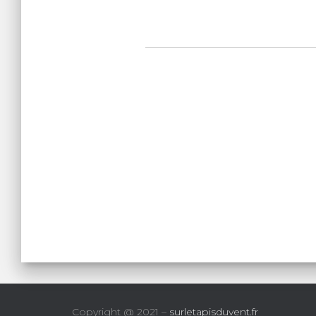
Copyright @ 2021 –
surletapisduvent.fr