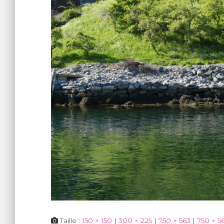
Taille :
150 × 150
|
300 × 225
|
750 × 563
|
750 × 5