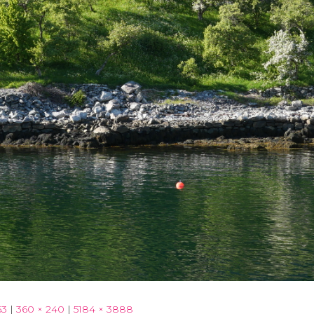
63
|
360 × 240
|
5184 × 3888