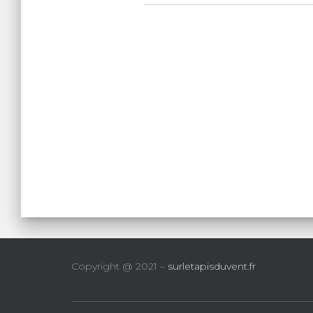
Copyright @ 2021 –
surletapisduvent.fr