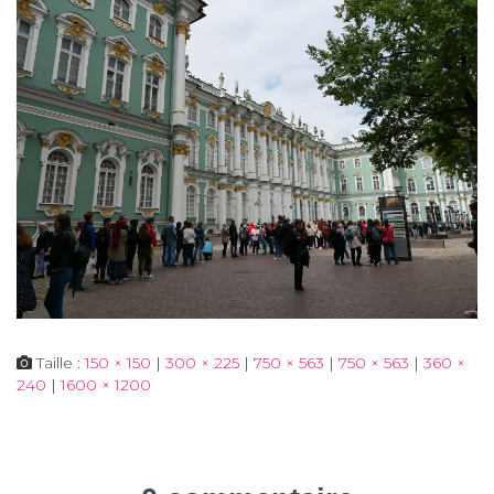
Taille :
150 × 150
|
300 × 225
|
750 × 563
|
750 × 563
|
360 ×
240
|
1600 × 1200