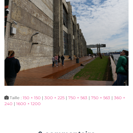
Taille :
150 × 150
|
300 × 225
|
750 × 563
|
750 × 563
|
360 ×
240
|
1600 × 1200