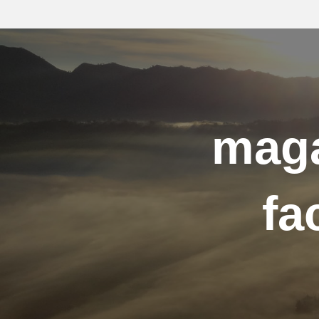
maga
fa