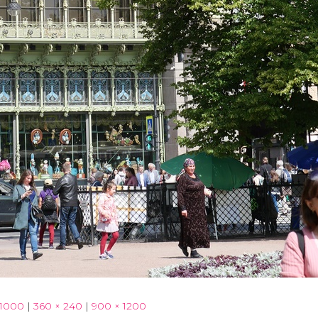
 1000
|
360 × 240
|
900 × 1200