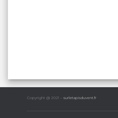
Copyright @ 2021 –
surletapisduvent.fr