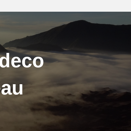
 deco
eau