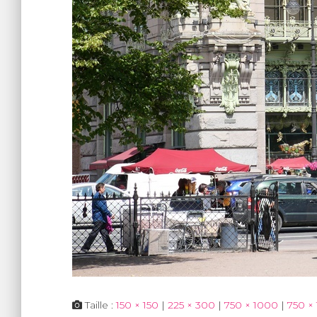
Taille :
150 × 150
|
225 × 300
|
750 × 1000
|
750 ×