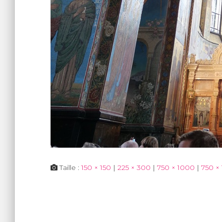
Taille :
150 × 150
|
225 × 300
|
750 × 1000
|
750 ×