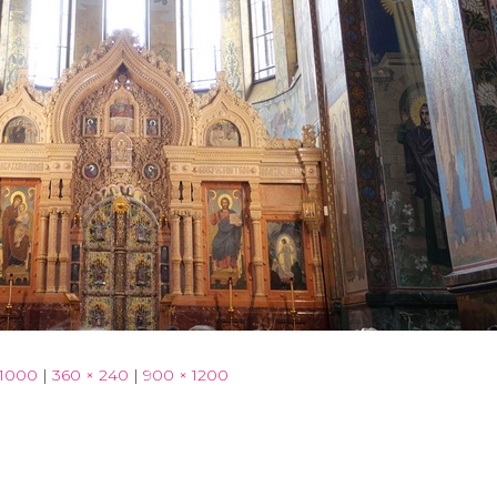
 1000
|
360 × 240
|
900 × 1200