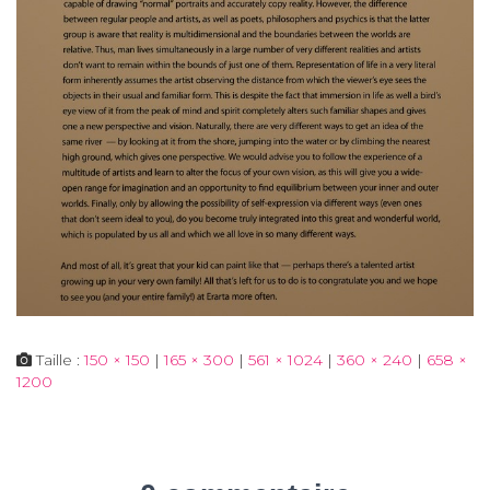
Taille :
150 × 150
|
165 × 300
|
561 × 1024
|
360 × 240
|
658 ×
1200