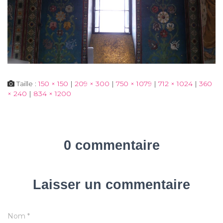
Taille :
150 × 150
|
209 × 300
|
750 × 1079
|
712 × 1024
|
360
× 240
|
834 × 1200
0 commentaire
Laisser un commentaire
Nom
*