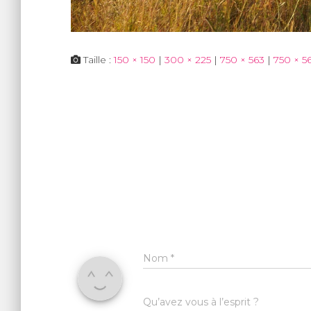
Taille :
150 × 150
|
300 × 225
|
750 × 563
|
750 × 5
Nom
*
Qu’avez vous à l’esprit ?