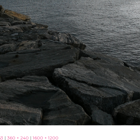
63
|
360 × 240
|
1600 × 1200