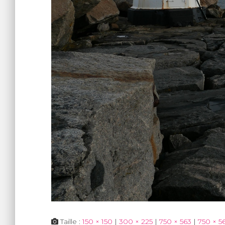
Taille :
150 × 150
|
300 × 225
|
750 × 563
|
750 × 5