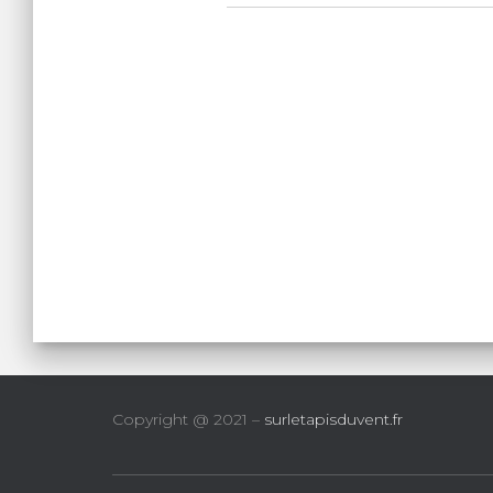
Copyright @ 2021 –
surletapisduvent.fr