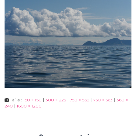
Taille :
150 × 150
|
300 × 225
|
750 × 563
|
750 × 563
|
360 ×
240
|
1600 × 1200