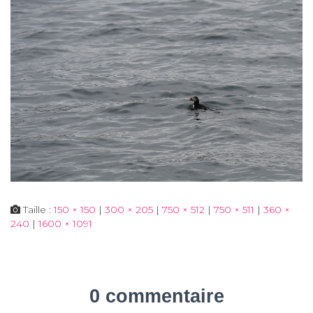
Taille :
150 × 150
|
300 × 205
|
750 × 512
|
750 × 511
|
360 ×
240
|
1600 × 1091
0 commentaire