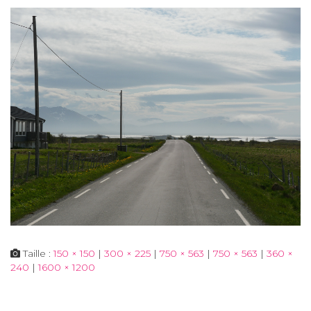
Taille :
150 × 150
|
300 × 225
|
750 × 563
|
750 × 563
|
360 ×
240
|
1600 × 1200