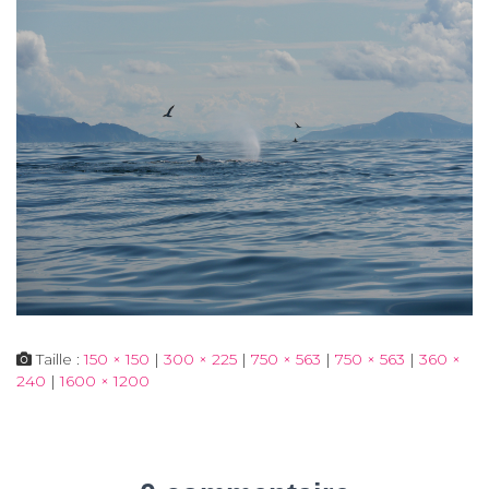
Taille :
150 × 150
|
300 × 225
|
750 × 563
|
750 × 563
|
360 ×
240
|
1600 × 1200