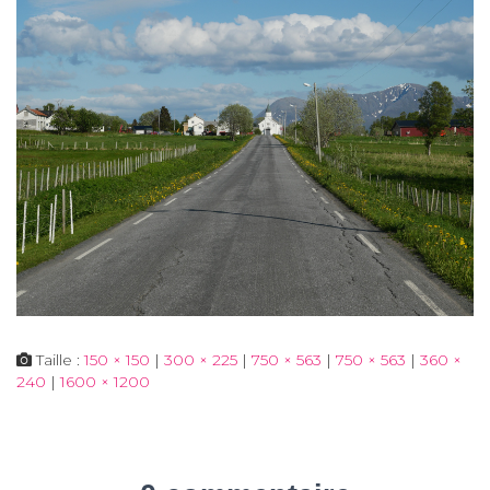
Taille :
150 × 150
|
300 × 225
|
750 × 563
|
750 × 563
|
360 ×
240
|
1600 × 1200