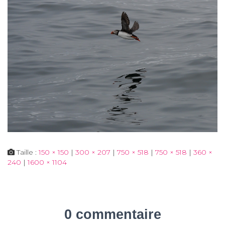
Taille :
150 × 150
|
300 × 207
|
750 × 518
|
750 × 518
|
360 ×
240
|
1600 × 1104
0 commentaire