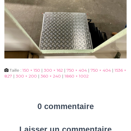
Taille :
150 × 150
|
300 × 162
|
750 × 404
|
750 × 404
|
1536 ×
827
|
300 × 200
|
360 × 240
|
1860 × 1002
0 commentaire
Laisser un commentaire