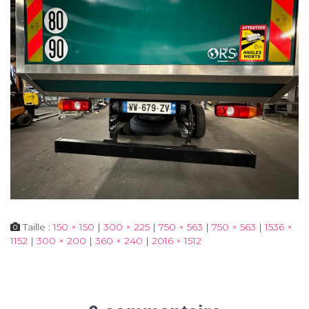
Taille :
150 × 150
|
300 × 225
|
750 × 563
|
750 × 563
|
1536 ×
1152
|
300 × 200
|
360 × 240
|
2016 × 1512