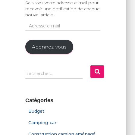
Saisissez votre adresse e-mail pour
recevoir une notification de chaque
nouvel article.
A
d
r
e
Abonnez-vous
s
s
e
e
R
-
Rechercher…
e
m
c
a
h
i
e
l
Catégories
r
c
Budget
h
e
Camping-car
r
Construction camion aménagé