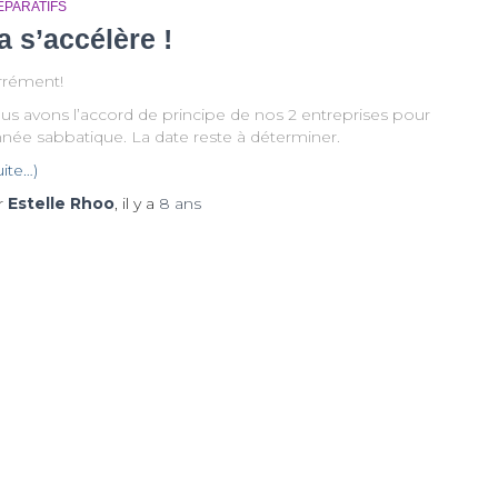
ÉPARATIFS
a s’accélère !
rrément!
us avons l’accord de principe de nos 2 entreprises pour
nnée sabbatique. La date reste à déterminer.
uite…)
r
Estelle Rhoo
, il y a
8 ans