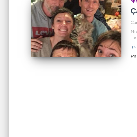
PR
Ç
Ca
No
l’a
(s
Pa